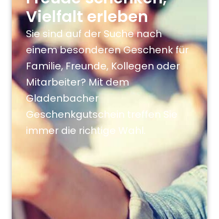
Vielfalt erleben
Sie sind auf der Suche nach
einem besonderen Geschenk für
Familie, Freunde, Kollegen oder
Mitarbeiter? Mit dem
Gladenbacher
Geschenkgutschein treffen Sie
immer die richtige Wahl.