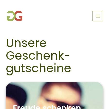
Zum
Inhalt
springen
Unsere
Geschenk-
gutscheine
Freude schenken,