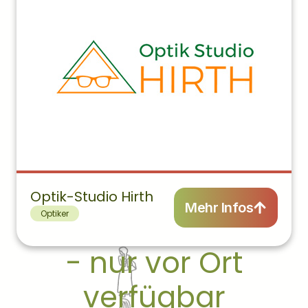
Adresse:
Marktstraße 17, 35075 Gladenbach
Optik-Studio Hirth
Öffnungszeiten:
Mehr Infos
Optiker
Montag-Freitag:
09:00–18:00
Samstag:
09:00–13:00
- nur vor Ort
Webseite:
verfügbar
optik-studio-hirth.de