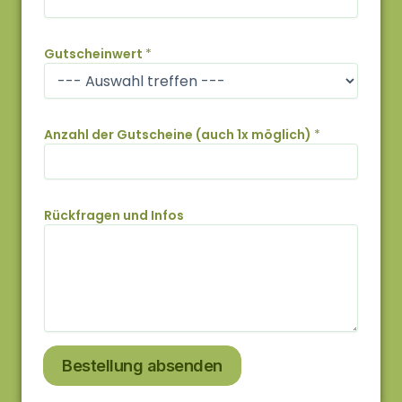
G
Gutscheinwert
*
u
t
s
c
h
Anzahl der Gutscheine (auch 1x möglich)
*
e
i
n
e
Rückfragen und Infos
I
n
f
o
s
Bestellung absenden