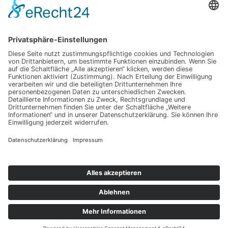
Satzung
Impressum
Datenschutz
Kontakt
E-Mail:
info@mein-gladenbach.de
Adresse:
Moritz Hoch
Bahnhofstraße 20
35075 Gladenbach
Copyright © 2026 Gewerbeverein Gladenbach Alle
Rechte vorbehalten.